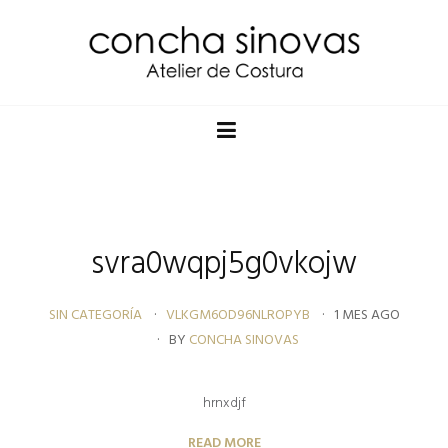
svra0wqpj5g0vkojw
SIN CATEGORÍA
VLKGM6OD96NLROPYB
1 MES AGO
BY
CONCHA SINOVAS
hrnxdjf
READ MORE