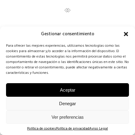
Gestionar consentimiento
Para ofrecer las mejores experiencias, utilizamos tecnologías como las
cookies para almacenar y/o acceder a la información del dispositivo. El
COPYRIGHT CONCHA SINOVAS ©2025 | VESTIDOS DE NOVIA
consentimiento de estas tecnologías nos permitirá procesar datos como el
comportamiento de navegación o las identificaciones únicas en este sitio. No
VALLADOLID |
AVISO LEGAL
·
POLÍTICA DE COOKIES
·
POLÍTICA DE
consentir o retirar el consentimiento, puede afectar negativamente a ciertas
características y funciones.
PRIVACIDAD
.
Aceptar
Denegar
Ver preferencias
Política de cookies
Política de privacidad
Aviso Legal