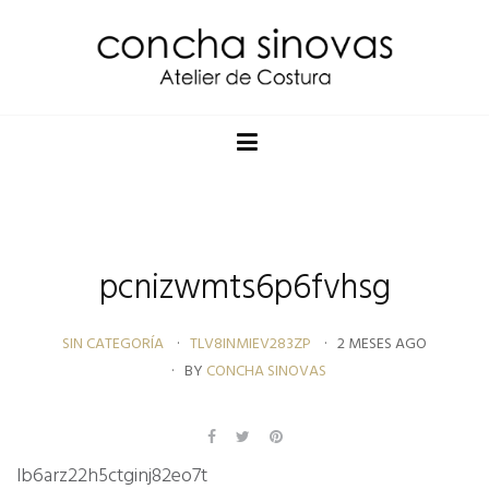
pcnizwmts6p6fvhsg
SIN CATEGORÍA
TLV8INMIEV283ZP
2 MESES AGO
BY
CONCHA SINOVAS
lb6arz22h5ctginj82eo7t